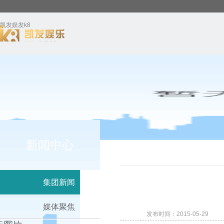
凯发娱发k8
新闻中心
集团新闻
媒体聚焦
发布时间：2015-05-29